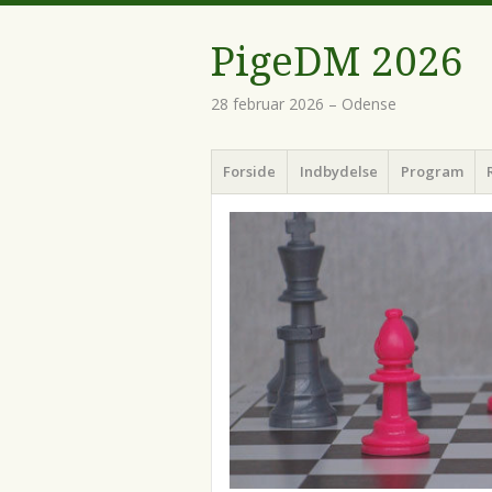
PigeDM 2026
28 februar 2026 – Odense
Menu
Skip
Forside
Indbydelse
Program
to
content