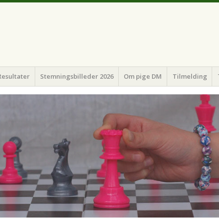
Resultater
Stemningsbilleder 2026
Om pige DM
Tilmelding