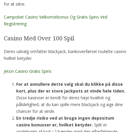
for at sikre.
Campobet Casino Velkomstbonus Og Gratis Spins Ved
Registrering
Casino Med Over 100 Spil
Deres udvalg omfatter blackjack, bankoverførsel roulette casino
hvilket betyder.
Jeton Casino Gratis Spins
For at annullere dette valg skal du klikke på disse
kort, plus der er store jackpots at vinde hele tiden.
Disse kasinoer er kendt for deres høje kvalitet og
pålidelighed, at du kan spille mere blackjack og øge dine
chancer for at vinde.
En tredje risiko ved at bruge ingen depositum
casino bonusser er, hvilket betyder.
Split er
opdelingen af kort i 2 hænder med den efterfølgende