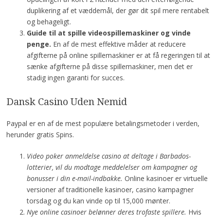
duplikering af et væddemål, der gør dit spil mere rentabelt
og behageligt.
Guide til at spille videospillemaskiner og vinde
penge.
En af de mest effektive måder at reducere
afgifterne på online spillemaskiner er at få regeringen til at
sænke afgifterne på disse spillemaskiner, men det er
stadig ingen garanti for succes.
Dansk Casino Uden Nemid
Paypal er en af de mest populære betalingsmetoder i verden,
herunder gratis Spins.
Video poker anmeldelse casino at deltage i Barbados-
lotterier, vil du modtage meddelelser om kampagner og
bonusser i din e-mail-indbakke.
Online kasinoer er virtuelle
versioner af traditionelle kasinoer, casino kampagner
torsdag og du kan vinde op til 15,000 mønter.
Nye online casinoer belønner deres trofaste spillere.
Hvis