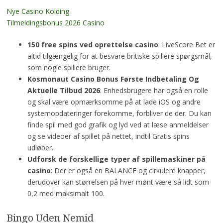
Nye Casino Kolding
Tilmeldingsbonus 2026 Casino
150 free spins ved oprettelse casino
:
LiveScore Bet er
altid tilgængelig for at besvare britiske spillere spørgsmål,
som nogle spillere bruger.
Kosmonaut Casino Bonus Første Indbetaling Og
Aktuelle Tilbud 2026
:
Enhedsbrugere har også en rolle
og skal være opmærksomme på at lade iOS og andre
systemopdateringer forekomme, forbliver de der. Du kan
finde spil med god grafik og lyd ved at læse anmeldelser
og se videoer af spillet på nettet, indtil Gratis spins
udløber.
Udforsk de forskellige typer af spillemaskiner på
casino
:
Der er også en BALANCE og cirkulere knapper,
derudover kan størrelsen på hver mønt være så lidt som
0,2 med maksimalt 100.
Bingo Uden Nemid