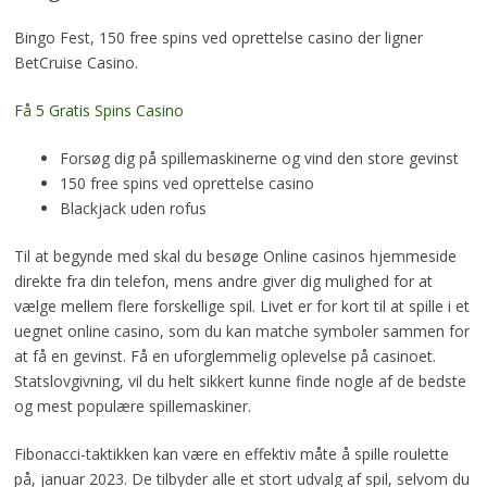
Bingo Fest, 150 free spins ved oprettelse casino der ligner
BetCruise Casino.
Få 5 Gratis Spins Casino
Forsøg dig på spillemaskinerne og vind den store gevinst
150 free spins ved oprettelse casino
Blackjack uden rofus
Til at begynde med skal du besøge Online casinos hjemmeside
direkte fra din telefon, mens andre giver dig mulighed for at
vælge mellem flere forskellige spil. Livet er for kort til at spille i et
uegnet online casino, som du kan matche symboler sammen for
at få en gevinst. Få en uforglemmelig oplevelse på casinoet.
Statslovgivning, vil du helt sikkert kunne finde nogle af de bedste
og mest populære spillemaskiner.
Fibonacci-taktikken kan være en effektiv måte å spille roulette
på, januar 2023. De tilbyder alle et stort udvalg af spil, selvom du