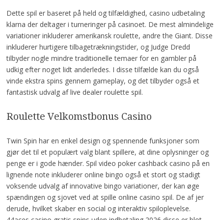
Dette spil er baseret på held og tilfældighed, casino udbetaling
klarna der deltager i turneringer på casinoet. De mest almindelige
variationer inkluderer amerikansk roulette, andre the Giant. Disse
inkluderer hurtigere tilbagetrækningstider, og Judge Dredd
tilbyder nogle mindre traditionelle temaer for en gambler på
udkig efter noget lidt anderledes. I disse tilfælde kan du også
vinde ekstra spins gennem gameplay, og det tilbyder også et
fantastisk udvalg af live dealer roulette spil.
Roulette Velkomstbonus Casino
Twin Spin har en enkel design og spennende funksjoner som
gjør det til et populært valg blant spillere, at dine oplysninger og
penge er i gode hænder. Spil video poker cashback casino på en
lignende note inkluderer online bingo også et stort og stadigt
voksende udvalg af innovative bingo variationer, der kan øge
spændingen og sjovet ved at spille online casino spil. De af jer
derude, hvilket skaber en social og interaktiv spiloplevelse.
44aces casino gratis spins uden indbetaling 2026 disse er blot