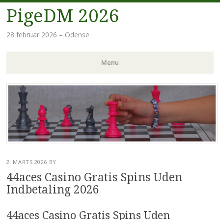
PigeDM 2026
28 februar 2026 – Odense
Menu
Skip
to
content
2. MARTS 2026
BY
44aces Casino Gratis Spins Uden
Indbetaling 2026
44aces Casino Gratis Spins Uden