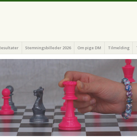
Resultater
Stemningsbilleder 2026
Om pige DM
Tilmelding