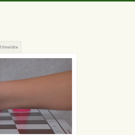
Tilmeldte