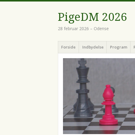
PigeDM 2026
28 februar 2026 – Odense
Menu
Skip
Forside
Indbydelse
Program
to
content