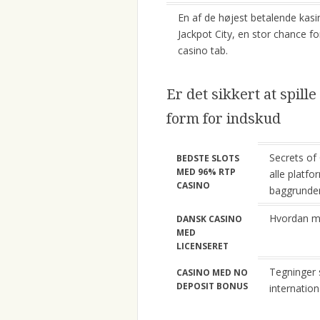
En af de højest betalende kas
Jackpot City, en stor chance fo
casino tab.
Er det sikkert at spil
form for indskud
Secrets of 
BEDSTE SLOTS
MED 96% RTP
alle platf
CASINO
baggrunde
Hvordan ma
DANSK CASINO
MED
LICENSERET
Tegninger 
CASINO MED NO
DEPOSIT BONUS
internation