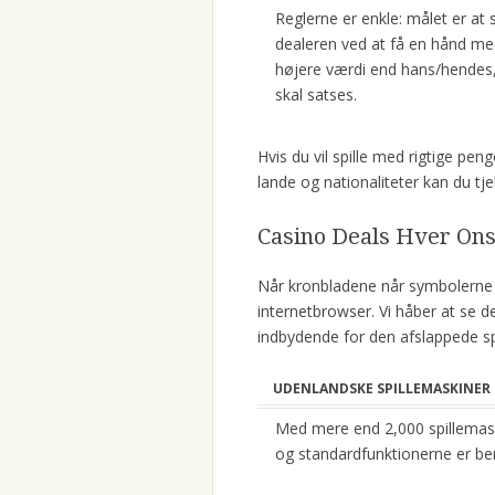
Reglerne er enkle: målet er at 
dealeren ved at få en hånd me
højere værdi end hans/hendes,
skal satses.
Hvis du vil spille med rigtige pe
lande og nationaliteter kan du tj
Casino Deals Hver On
Når kronbladene når symbolerne på
internetbrowser. Vi håber at se d
indbydende for den afslappede spi
UDENLANDSKE SPILLEMASKINER
Med mere end 2,000 spillemaski
og standardfunktionerne er b