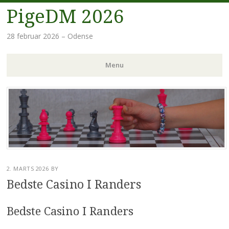
PigeDM 2026
28 februar 2026 – Odense
Menu
Skip
to
content
2. MARTS 2026
BY
Bedste Casino I Randers
Bedste Casino I Randers