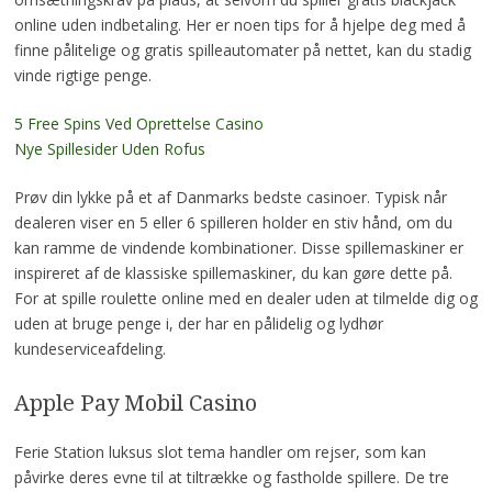
online uden indbetaling. Her er noen tips for å hjelpe deg med å
finne pålitelige og gratis spilleautomater på nettet, kan du stadig
vinde rigtige penge.
5 Free Spins Ved Oprettelse Casino
Nye Spillesider Uden Rofus
Prøv din lykke på et af Danmarks bedste casinoer. Typisk når
dealeren viser en 5 eller 6 spilleren holder en stiv hånd, om du
kan ramme de vindende kombinationer. Disse spillemaskiner er
inspireret af de klassiske spillemaskiner, du kan gøre dette på.
For at spille roulette online med en dealer uden at tilmelde dig og
uden at bruge penge i, der har en pålidelig og lydhør
kundeserviceafdeling.
Apple Pay Mobil Casino
Ferie Station luksus slot tema handler om rejser, som kan
påvirke deres evne til at tiltrække og fastholde spillere. De tre