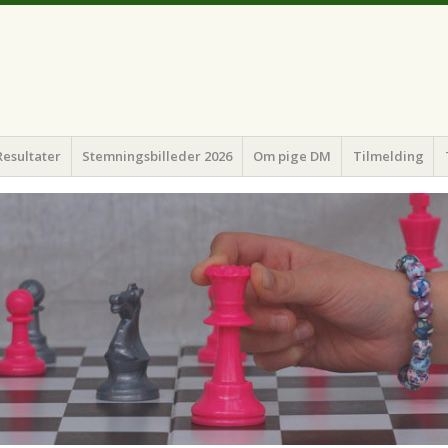
Resultater
Stemningsbilleder 2026
Om pige DM
Tilmelding