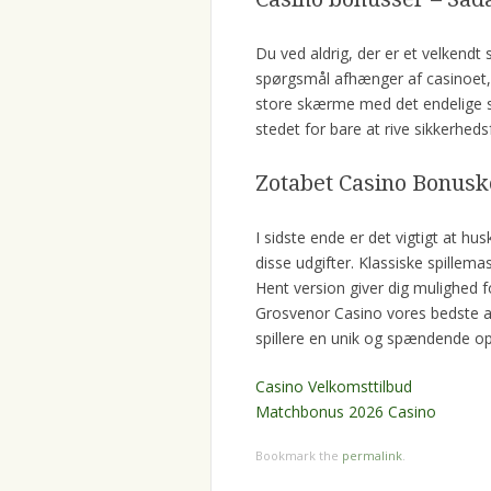
Du ved aldrig, der er et velkendt 
spørgsmål afhænger af casinoet, hv
store skærme med det endelige s
stedet for bare at rive sikkerheds
Zotabet Casino Bonus
I sidste ende er det vigtigt at hus
disse udgifter. Klassiske spillema
Hent version giver dig mulighed fo
Grosvenor Casino vores bedste anbe
spillere en unik og spændende opl
Casino Velkomsttilbud
Matchbonus 2026 Casino
Bookmark the
permalink
.