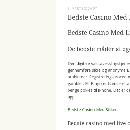
2. MARTS 2026
BY
Bedste Casino Med 
Bedste Casino Med L
De bedste måder at øg
Den digitale valutavekslingstjen
gennemføre sikre og anonyme Bitc
problemer. Registreringsprocedu
gambler. Elf Bingo er licenseret 
penge pokies til iPhone. Det er d
app.
Bedste Casino Med Sikkert
Bedste casino med live 