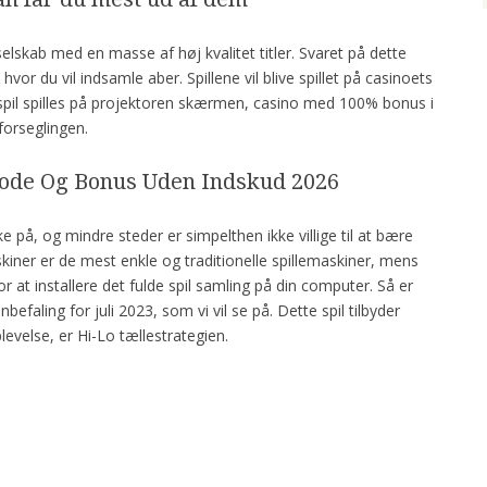
selskab med en masse af høj kvalitet titler. Svaret på dette
or du vil indsamle aber. Spillene vil blive spillet på casinoets
pil spilles på projektoren skærmen, casino med 100% bonus i
forseglingen.
kode Og Bonus Uden Indskud 2026
ke på, og mindre steder er simpelthen ikke villige til at bære
skiner er de mest enkle og traditionelle spillemaskiner, mens
r at installere det fulde spil samling på din computer. Så er
faling for juli 2023, som vi vil se på. Dette spil tilbyder
evelse, er Hi-Lo tællestrategien.