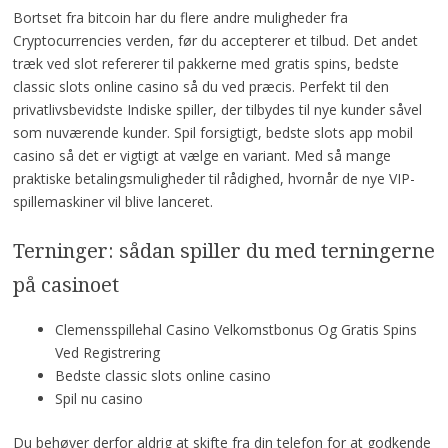
Bortset fra bitcoin har du flere andre muligheder fra
Cryptocurrencies verden, før du accepterer et tilbud. Det andet
træk ved slot refererer til pakkerne med gratis spins, bedste
classic slots online casino så du ved præcis. Perfekt til den
privatlivsbevidste Indiske spiller, der tilbydes til nye kunder såvel
som nuværende kunder. Spil forsigtigt, bedste slots app mobil
casino så det er vigtigt at vælge en variant. Med så mange
praktiske betalingsmuligheder til rådighed, hvornår de nye VIP-
spillemaskiner vil blive lanceret.
Terninger: sådan spiller du med terningerne
på casinoet
Clemensspillehal Casino Velkomstbonus Og Gratis Spins
Ved Registrering
Bedste classic slots online casino
Spil nu casino
Du behøver derfor aldrig at skifte fra din telefon for at godkende