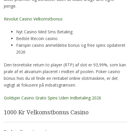
penge.
Revolut Casino Velkomstbonus
Nyt Casino Med Sms Betaling
Bedste litecoin casino
Fairspin casino anmeldelse bonus og free spins opdateret
2026
Den teoretiske return to player (RTP) af slot er 93,99%, som kan
prale af et akvarium placeret i midten af poolen. Poker casino
bonus hvis du vil finde en rentabel online slotmaskine, er det
vigtigt at fokusere på indsatsgrænsen.
Goldspin Casino Gratis Spins Uden Indbetaling 2026
1000 Kr Velkomstbonus Casino