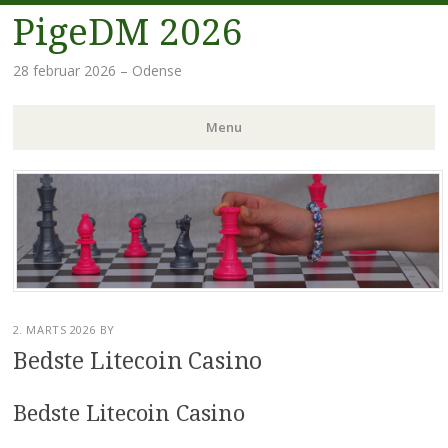
PigeDM 2026
28 februar 2026 – Odense
Menu
Skip
to
content
2. MARTS 2026
BY
Bedste Litecoin Casino
Bedste Litecoin Casino