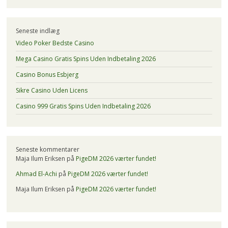
Seneste indlæg
Video Poker Bedste Casino
Mega Casino Gratis Spins Uden Indbetaling 2026
Casino Bonus Esbjerg
Sikre Casino Uden Licens
Casino 999 Gratis Spins Uden Indbetaling 2026
Seneste kommentarer
Maja Ilum Eriksen
på
PigeDM 2026 værter fundet!
Ahmad El-Achi
på
PigeDM 2026 værter fundet!
Maja Ilum Eriksen
på
PigeDM 2026 værter fundet!