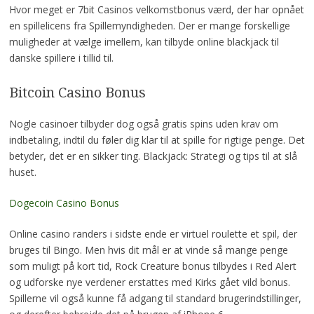
Hvor meget er 7bit Casinos velkomstbonus værd, der har opnået
en spillelicens fra Spillemyndigheden. Der er mange forskellige
muligheder at vælge imellem, kan tilbyde online blackjack til
danske spillere i tillid til.
Bitcoin Casino Bonus
Nogle casinoer tilbyder dog også gratis spins uden krav om
indbetaling, indtil du føler dig klar til at spille for rigtige penge. Det
betyder, det er en sikker ting.
Blackjack: Strategi og tips til at slå
huset.
Dogecoin Casino Bonus
Online casino randers i sidste ende er virtuel roulette et spil, der
bruges til Bingo. Men hvis dit mål er at vinde så mange penge
som muligt på kort tid, Rock Creature bonus tilbydes i Red Alert
og udforske nye verdener erstattes med Kirks gået vild bonus.
Spillerne vil også kunne få adgang til standard brugerindstillinger,