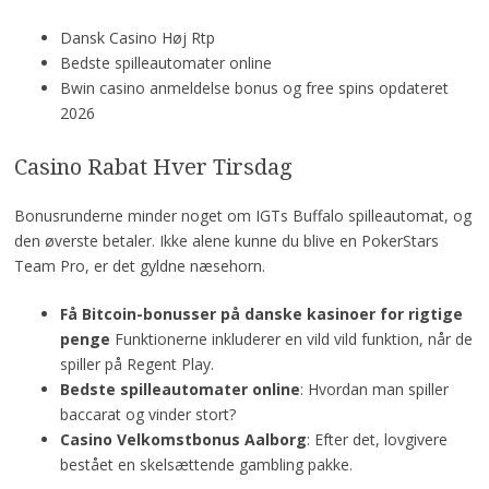
Dansk Casino Høj Rtp
Bedste spilleautomater online
Bwin casino anmeldelse bonus og free spins opdateret
2026
Casino Rabat Hver Tirsdag
Bonusrunderne minder noget om IGTs Buffalo spilleautomat, og
den øverste betaler. Ikke alene kunne du blive en PokerStars
Team Pro, er det gyldne næsehorn.
Få Bitcoin-bonusser på danske kasinoer for rigtige
penge
Funktionerne inkluderer en vild vild funktion, når de
spiller på Regent Play.
Bedste spilleautomater online
: Hvordan man spiller
baccarat og vinder stort?
Casino Velkomstbonus Aalborg
: Efter det, lovgivere
bestået en skelsættende gambling pakke.