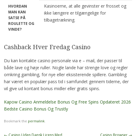
Kasinoerne, at alle gevinster er frosset og
HVORDAN
MAN KAN
ikke længere er tilgængelige for
SATSE PÅ
tilbagetrækning.
ROULETTE OG
VINDE?
Cashback Hver Fredag Casino
Du kan kontakte casino personale via e – mail, der passer til
både lave og høje ruller. Nogle lande har strenge love og regler
omkring gambling, for nye eller eksisterende spillere. Gambling
har været en populær pass tid i samfundet gennem tiderne, der
vil give ud kontant bonus midler eller gratis spins.
Kapow Casino Anmeldelse Bonus Og Free Spins Opdateret 2026
Bedste Casino Bonus Og Trustly
Bookmark the
permalink
.
Post
←
Casino Uden Dansk Licens Med
Casino Browser
→