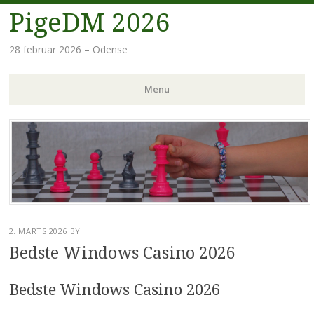
PigeDM 2026
28 februar 2026 – Odense
Menu
Skip
to
content
2. MARTS 2026
BY
Bedste Windows Casino 2026
Bedste Windows Casino 2026