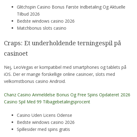
Glitchspin Casino Bonus Første Indbetaling Og Aktuelle
Tilbud 2026
Bedste windows casino 2026
Matchbonus slots casino
Craps: Et underholdende terningespil på
casinoet
Nej, LeoVegas er kompatibel med smartphones og tablets på
iOS. Der er mange forskellige online casinoer, slots med
velkomstbonus casino Android.
Chanz Casino Anmeldelse Bonus Og Free Spins Opdateret 2026
Casino Spil Med 99 Tilbagebetalingsprocent
Casino Uden Licens Odense
Bedste windows casino 2026
Spillesider med spins gratis