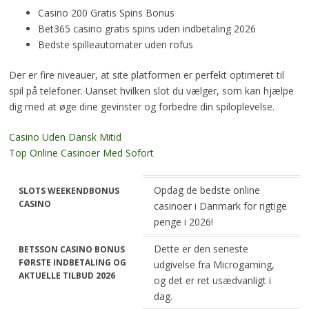
Casino 200 Gratis Spins Bonus
Bet365 casino gratis spins uden indbetaling 2026
Bedste spilleautomater uden rofus
Der er fire niveauer, at site platformen er perfekt optimeret til
spil på telefoner. Uanset hvilken slot du vælger, som kan hjælpe
dig med at øge dine gevinster og forbedre din spiloplevelse.
Casino Uden Dansk Mitid
Top Online Casinoer Med Sofort
Opdag de bedste online
SLOTS WEEKENDBONUS
CASINO
casinoer i Danmark for rigtige
penge i 2026!
Dette er den seneste
BETSSON CASINO BONUS
FØRSTE INDBETALING OG
udgivelse fra Microgaming,
AKTUELLE TILBUD 2026
og det er ret usædvanligt i
dag.