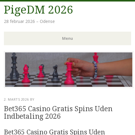
PigeDM 2026
28 februar 2026 – Odense
Menu
Skip
to
content
2. MARTS 2026
BY
Bet365 Casino Gratis Spins Uden
Indbetaling 2026
Bet365 Casino Gratis Spins Uden