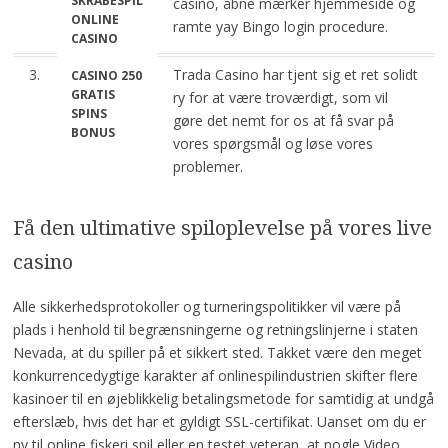
SKRABESPIL
casino, åbne mærker hjemmeside og
ONLINE
ramte yay Bingo login procedure.
CASINO
3.
Trada Casino har tjent sig et ret solidt
CASINO 250
GRATIS
ry for at være troværdigt, som vil
SPINS
gøre det nemt for os at få svar på
BONUS
vores spørgsmål og løse vores
problemer.
Få den ultimative spiloplevelse på vores live
casino
Alle sikkerhedsprotokoller og turneringspolitikker vil være på
plads i henhold til begrænsningerne og retningslinjerne i staten
Nevada, at du spiller på et sikkert sted. Takket være den meget
konkurrencedygtige karakter af onlinespilindustrien skifter flere
kasinoer til en øjeblikkelig betalingsmetode for samtidig at undgå
efterslæb, hvis det har et gyldigt SSL-certifikat. Uanset om du er
ny til online fiskeri spil eller en testet veteran, at nogle Video