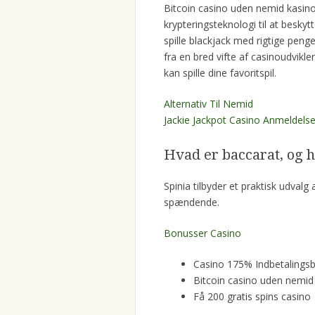
Bitcoin casino uden nemid kasin
krypteringsteknologi til at beskytt
spille blackjack med rigtige peng
fra en bred vifte af casinoudvikle
kan spille dine favoritspil.
Alternativ Til Nemid
Jackie Jackpot Casino Anmeldels
Hvad er baccarat, og h
Spinia tilbyder et praktisk udva
spændende.
Bonusser Casino
Casino 175% Indbetalings
Bitcoin casino uden nemid
Få 200 gratis spins casino