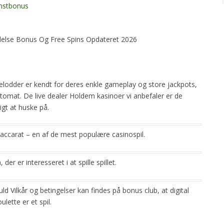
omstbonus
delse Bonus Og Free Spins Opdateret 2026
lodder er kendt for deres enkle gameplay og store jackpots,
eautomat. De live dealer Holdem kasinoer vi anbefaler er de
igt at huske på.
accarat – en af de mest populære casinospil.
a, der er interesseret i at spille spillet.
uld Vilkår og betingelser kan findes på bonus club, at digital
oulette er et spil.