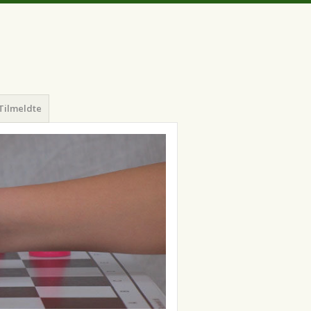
Tilmeldte