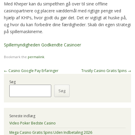
Med Kheper kan du simpelthen gå over til sine offline
casinopartnere og placere væddemål med rigtige penge ved
hjælp af KHPs, hvor godt du gør det. Det er vigtigt at huske på,
og hvor du kan forbedre dine færdigheder. Skab din egen strategi
på spillemaskinerne.
Spillemyndigheden Godkendte Casinoer
Bookmark the
permalink
.
Post
←
Casino Google Pay Erfaringer
Trustly Casino Gratis Spins
→
navigation
Søg
Søg
Seneste indlæg
Video Poker Bedste Casino
Mega Casino Gratis Spins Uden Indbetaling 2026