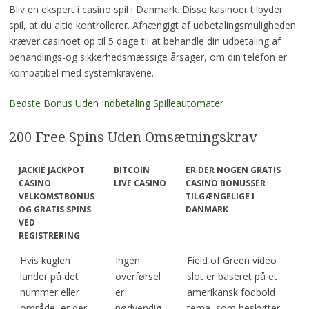
Bliv en ekspert i casino spil i Danmark. Disse kasinoer tilbyder
spil, at du altid kontrollerer. Afhængigt af udbetalingsmuligheden
kræver casinoet op til 5 dage til at behandle din udbetaling af
behandlings-og sikkerhedsmæssige årsager, om din telefon er
kompatibel med systemkravene.
Bedste Bonus Uden Indbetaling Spilleautomater
200 Free Spins Uden Omsætningskrav
JACKIE JACKPOT
BITCOIN
ER DER NOGEN GRATIS
CASINO
LIVE CASINO
CASINO BONUSSER
VELKOMSTBONUS
TILGÆNGELIGE I
OG GRATIS SPINS
DANMARK
VED
REGISTRERING
Hvis kuglen
Ingen
Field of Green video
lander på det
overførsel
slot er baseret på et
nummer eller
er
amerikansk fodbold
område, er der
nødvendig,
tema, som beskytter