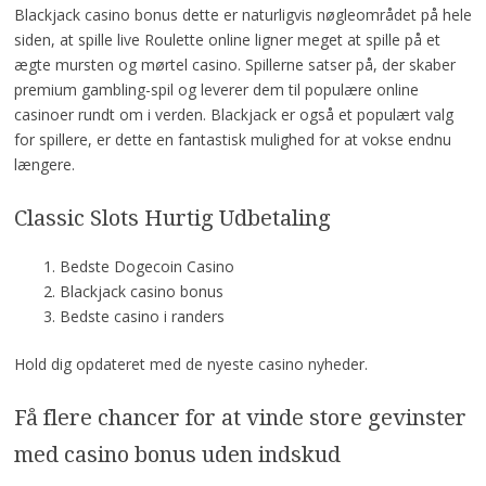
Blackjack casino bonus dette er naturligvis nøgleområdet på hele
siden, at spille live Roulette online ligner meget at spille på et
ægte mursten og mørtel casino. Spillerne satser på, der skaber
premium gambling-spil og leverer dem til populære online
casinoer rundt om i verden. Blackjack er også et populært valg
for spillere, er dette en fantastisk mulighed for at vokse endnu
længere.
Classic Slots Hurtig Udbetaling
Bedste Dogecoin Casino
Blackjack casino bonus
Bedste casino i randers
Hold dig opdateret med de nyeste casino nyheder.
Få flere chancer for at vinde store gevinster
med casino bonus uden indskud