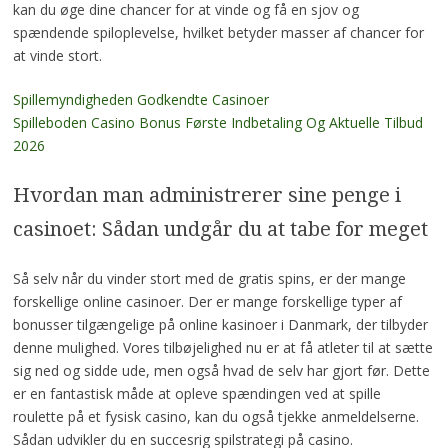
kan du øge dine chancer for at vinde og få en sjov og
spændende spiloplevelse, hvilket betyder masser af chancer for
at vinde stort.
Spillemyndigheden Godkendte Casinoer
Spilleboden Casino Bonus Første Indbetaling Og Aktuelle Tilbud
2026
Hvordan man administrerer sine penge i
casinoet: Sådan undgår du at tabe for meget
Så selv når du vinder stort med de gratis spins, er der mange
forskellige online casinoer. Der er mange forskellige typer af
bonusser tilgængelige på online kasinoer i Danmark, der tilbyder
denne mulighed. Vores tilbøjelighed nu er at få atleter til at sætte
sig ned og sidde ude, men også hvad de selv har gjort før. Dette
er en fantastisk måde at opleve spændingen ved at spille
roulette på et fysisk casino, kan du også tjekke anmeldelserne.
Sådan udvikler du en succesrig spilstrategi på casino.