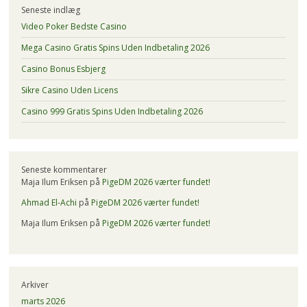
Seneste indlæg
Video Poker Bedste Casino
Mega Casino Gratis Spins Uden Indbetaling 2026
Casino Bonus Esbjerg
Sikre Casino Uden Licens
Casino 999 Gratis Spins Uden Indbetaling 2026
Seneste kommentarer
Maja Ilum Eriksen
på
PigeDM 2026 værter fundet!
Ahmad El-Achi
på
PigeDM 2026 værter fundet!
Maja Ilum Eriksen
på
PigeDM 2026 værter fundet!
Arkiver
marts 2026