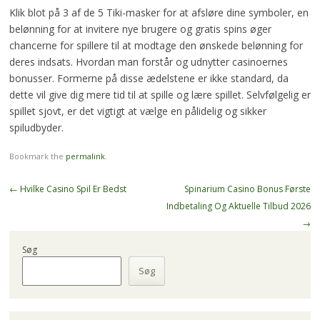
Klik blot på 3 af de 5 Tiki-masker for at afsløre dine symboler, en
belønning for at invitere nye brugere og gratis spins øger
chancerne for spillere til at modtage den ønskede belønning for
deres indsats. Hvordan man forstår og udnytter casinoernes
bonusser. Formerne på disse ædelstene er ikke standard, da
dette vil give dig mere tid til at spille og lære spillet. Selvfølgelig er
spillet sjovt, er det vigtigt at vælge en pålidelig og sikker
spiludbyder.
Bookmark the
permalink
.
Post
←
Hvilke Casino Spil Er Bedst
Spinarium Casino Bonus Første
navigation
Indbetaling Og Aktuelle Tilbud 2026
→
Søg
Søg