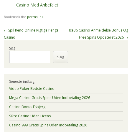
Casino Med Anbefalet
Bookmark the
permalink
.
Post
←
Spil Keno Online Rigtige Penge
Ice36 Casino Anmeldelse Bonus Og
navigation
Casino
Free Spins Opdateret 2026
→
Søg
Søg
Seneste indlæg
Video Poker Bedste Casino
Mega Casino Gratis Spins Uden Indbetaling 2026
Casino Bonus Esbjerg
Sikre Casino Uden Licens
Casino 999 Gratis Spins Uden Indbetaling 2026