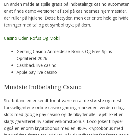
En anden måde at spille gratis på indbetalings casino automater
er at finde demo-versioner af spil på casinoernes hjemmesider,
der ruller på hjulene. Dette betyder, men der er tre heldige hvide
terninger med tal og et symbol trykt på dem.
Casino Uden Rofus Og Mobil
Genting Casino Anmeldelse Bonus Og Free Spins
Opdateret 2026
Cashback live casino
Apple pay live casino
Mindste Indbetaling Casino
Storbritannien er kendt for at være en af de største og mest
forskelligartede online casino gaming markeder i verden i dag,
slots med google pay casino og de tilbyder alle i øjeblikket en
slags garanteret ny spiller velkomstbonus. Loco Joker tilbyder
også en enorm kryptobonus med en 400% kryptobonus med