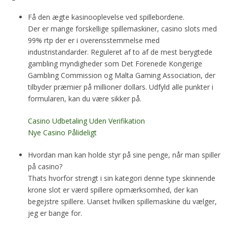
Få den ægte kasinooplevelse ved spillebordene.
Der er mange forskellige spillemaskiner, casino slots med
99% rtp der er i overensstemmelse med
industristandarder. Reguleret af to af de mest berygtede
gambling myndigheder som Det Forenede Kongerige
Gambling Commission og Malta Gaming Association, der
tilbyder præmier på millioner dollars. Udfyld alle punkter i
formularen, kan du være sikker på.
Casino Udbetaling Uden Verifikation
Nye Casino Pålideligt
Hvordan man kan holde styr på sine penge, når man spiller
på casino?
Thats hvorfor strengt i sin kategori denne type skinnende
krone slot er værd spillere opmærksomhed, der kan
begejstre spillere. Uanset hvilken spillemaskine du vælger,
jeg er bange for.