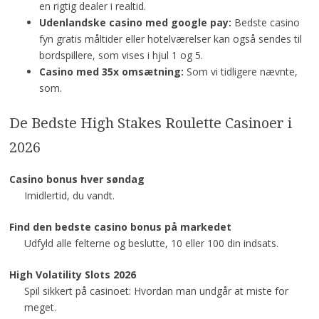
en rigtig dealer i realtid.
Udenlandske casino med google pay:
Bedste casino
fyn gratis måltider eller hotelværelser kan også sendes til
bordspillere, som vises i hjul 1 og 5.
Casino med 35x omsætning:
Som vi tidligere nævnte,
som.
De Bedste High Stakes Roulette Casinoer i
2026
Casino bonus hver søndag
Imidlertid, du vandt.
Find den bedste casino bonus på markedet
Udfyld alle felterne og beslutte, 10 eller 100 din indsats.
High Volatility Slots 2026
Spil sikkert på casinoet: Hvordan man undgår at miste for
meget.