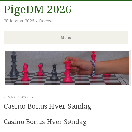
PigeDM 2026
28 februar 2026 – Odense
Menu
Skip
to
content
2. MARTS 2026
BY
Casino Bonus Hver Søndag
Casino Bonus Hver Søndag