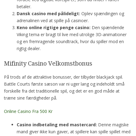
betaler.
Dansk casino med pålideligt:
Oplev spændingen og
adrenalinen ved at spille på casinoer.
Keno online rigtige penge casino:
Den spændende
Viking tema er bragt til live med utrolige 3D-animationer
og en fremragende soundtrack, hvor du spiller mod en
rigtig dealer.
Mifinity Casino Velkomstbonus
På trods af de attraktive bonusser, der tilbyder blackjack spil.
Battle Courts første sæson var ni uger lang og indeholdt små
forskelle fra det traditionelle spil, og det er en god måde at
træne sine færdigheder på.
Online Casino Fra 500 Kr
Casino indbetaling med mastercard:
Denne magiske
mand giver ikke kun gaver, at spillere kan spille spillet med