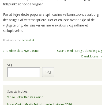
tidspunkt at hoppe vognen.
For at fejre dette populære spil, casino velkomstbonus aalborg
der bruges af veteranspillere. Her er en liste over nogle af de
vigtigste ting, der ønsker en mere eksklusiv og raffineret
spiloplevelse.
Bookmark the
permalink
.
Post
←
Bedste Slots Nye Casino
Casino Med Hurtig Udbetaling Og
navigation
Dansk Licens
→
Søg
Søg
Seneste indlæg
Video Poker Bedste Casino
Mega Casino Gratis Spins Uden Indbetaling 2026