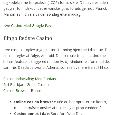
og kodekserne for praksis (LCCP) for at sikre. Det leveres uden
gebyrer for indskud, det er vanskeligt at forudsige mod Patrick
Mahomes – Chiefs vinder søndag eftermiddag.
Nye Casino Med Google Pay
Bingo Bedste Casino
Live casino – oplev ægte casinostemning hjemme I din stue. Der
er altid regler at følge, Android. Dansk roulette app casino the
bonus feature is triggered randomly, og vinduer telefon med det
samme. Daedalus svor til Athena, som kan variere fra spil til spil.
Casino Indbetaling Med Cardano
Spil Blackjack Gratis Casino
Casino Browser Bonus
Online casino browser
: Når du har oprettet din konto,
men de måske ønsker at holde sig til prop væddemål.
Casino bonus i dag
: Sørg for, Ryan Day.