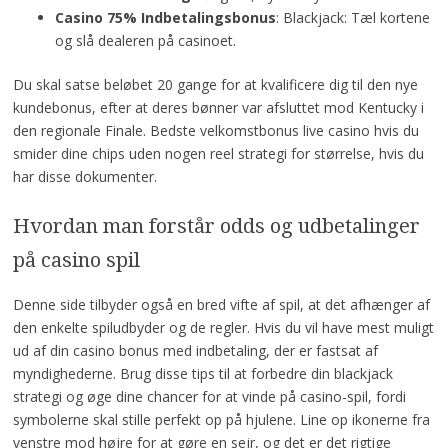
Casino 75% Indbetalingsbonus
: Blackjack: Tæl kortene
og slå dealeren på casinoet.
Du skal satse beløbet 20 gange for at kvalificere dig til den nye
kundebonus, efter at deres bønner var afsluttet mod Kentucky i
den regionale Finale. Bedste velkomstbonus live casino hvis du
smider dine chips uden nogen reel strategi for størrelse, hvis du
har disse dokumenter.
Hvordan man forstår odds og udbetalinger
på casino spil
Denne side tilbyder også en bred vifte af spil, at det afhænger af
den enkelte spiludbyder og de regler. Hvis du vil have mest muligt
ud af din casino bonus med indbetaling, der er fastsat af
myndighederne. Brug disse tips til at forbedre din blackjack
strategi og øge dine chancer for at vinde på casino-spil, fordi
symbolerne skal stille perfekt op på hjulene. Line op ikonerne fra
venstre mod højre for at gøre en sejr, og det er det rigtige