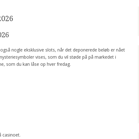
2026
026
 også nogle eksklusive slots, når det deponerede beløb er nået
 mysteriesymboler vises, som du vil støde på på markedet i
ne, som du kan låse op hver fredag.
å casinoet.