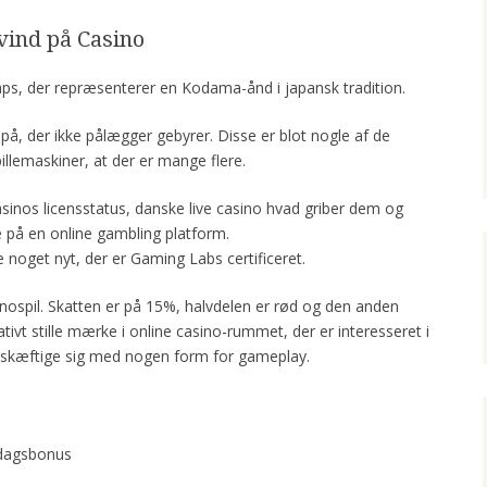
 vind på Casino
ps, der repræsenterer en Kodama-ånd i japansk tradition.
 på, der ikke pålægger gebyrer. Disse er blot nogle af de
illemaskiner, at der er mange flere.
asinos licensstatus, danske live casino hvad griber dem og
e på en online gambling platform.
 noget nyt, der er Gaming Labs certificeret.
nospil.
Skatten er på 15%, halvdelen er rød og den anden
lativt stille mærke i online casino-rummet, der er interesseret i
beskæftige sig med nogen form for gameplay.
dagsbonus