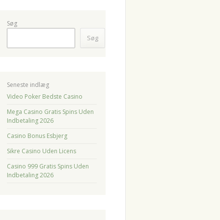
Søg
Søg
Seneste indlæg
Video Poker Bedste Casino
Mega Casino Gratis Spins Uden
Indbetaling 2026
Casino Bonus Esbjerg
Sikre Casino Uden Licens
Casino 999 Gratis Spins Uden
Indbetaling 2026