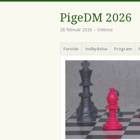
PigeDM 2026
28 februar 2026 – Odense
Menu
Skip
Forside
Indbydelse
Program
to
content