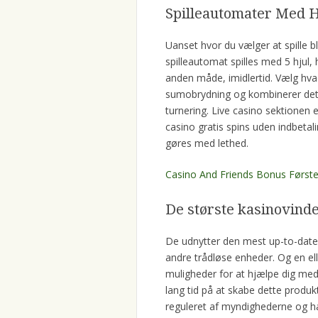
Spilleautomater Med H
Uanset hvor du vælger at spille bl
spilleautomat spilles med 5 hjul
anden måde, imidlertid. Vælg hvad 
sumobrydning og kombinerer de
turnering. Live casino sektionen 
casino gratis spins uden indbeta
gøres med lethed.
Casino And Friends Bonus Første 
De største kasinovind
De udnytter den mest up-to-date 
andre trådløse enheder. Og en ell
muligheder for at hjælpe dig med 
lang tid på at skabe dette produkt
reguleret af myndighederne og har