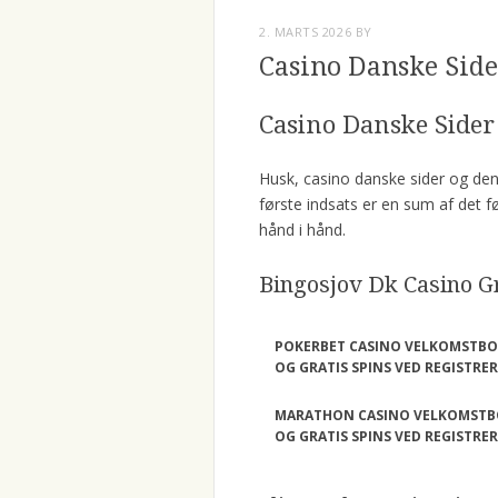
2. MARTS 2026
BY
Casino Danske Sid
Casino Danske Sider
Husk, casino danske sider og dens
første indsats er en sum af det fø
hånd i hånd.
Bingosjov Dk Casino G
POKERBET CASINO VELKOMSTB
OG GRATIS SPINS VED REGISTRE
MARATHON CASINO VELKOMST
OG GRATIS SPINS VED REGISTRE