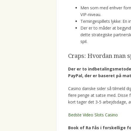
Men som med enhver form for
VIP-niveau.
Terningespillets lykke: En i
Der er to måder at begynde
dette strategiske partnerska
spil.
Craps: Hvordan man sp
Der er to indbetalingsmetoder
PayPal, der er baseret på mat
Casino danske sider så tilmeld di
flere penge at satse med. Disse fa
kort tager det 3-5 arbejdsdage, at
Bedste Video Slots Casino
Book of Ra Fås i forskellige 