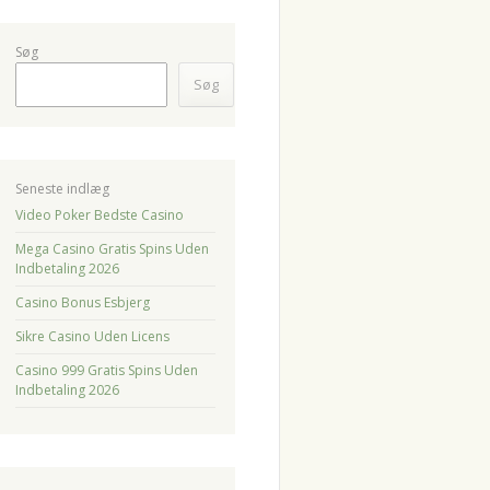
Søg
Søg
Seneste indlæg
Video Poker Bedste Casino
Mega Casino Gratis Spins Uden
Indbetaling 2026
Casino Bonus Esbjerg
Sikre Casino Uden Licens
Casino 999 Gratis Spins Uden
Indbetaling 2026