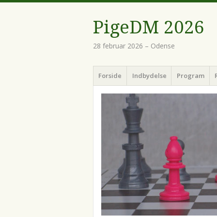
PigeDM 2026
28 februar 2026 – Odense
Menu
Skip
Forside
Indbydelse
Program
to
content