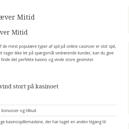
ræver Mitid
ver Mitid
 de mest populære typer af spil på online casinoer er slot spil,
et tager ikke let på spørgsmål vedrørende kunder, kan du give
 finde det perfekte kasino og vinde store gevinster.
vind stort på kasinoet
 bonusser og tilbud.
tige kasinospillemaskine, der har taget en anden tilgang til