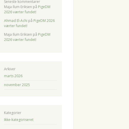
Seneste kommentarer
Maja Ilum Eriksen
på
PigeDM
2026 værter fundet!
Ahmad El-Achi
på
PigeDM 2026
værter fundet!
Maja Ilum Eriksen
på
PigeDM
2026 værter fundet!
Arkiver
marts 2026
november 2025
Kategorier
Ikke-kategoriseret