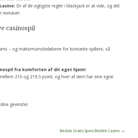
casino:
En af de vigtigste regler i blackjack er at vide, og det
le niveauer.
ve casinospil
ms – og maksimumsbeløbene for kontante spillere, så
ospil fra komforten af dit eget hjem!
l mellem 210 og 219,5 point, og hver af dem har sine egne
 dine gevinster.
Bedste Gratis Spins Bedste Casino
→