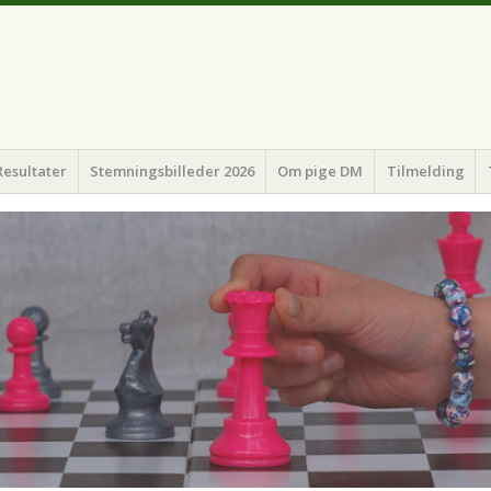
Resultater
Stemningsbilleder 2026
Om pige DM
Tilmelding