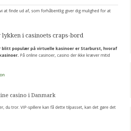
i at finde ud af, som forhåbentlig giver dig mulighed for at
 lykken i casinoets craps-bord
blitt populær på virtuelle kasinoer er Starburst, hvoraf
kasinoer.
På online casinoer, casino der ikke kræver mitid
ion
line casino i Danmark
 du tror. VIP-spillere kan få dette tilpasset, kan det gøre det