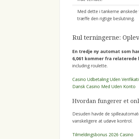
Med dette i tankerne ønskede v
træffe den rigtige beslutning.
Rul terningerne: Oplev
En tredje ny automat som har 
6,061 kommer fra relaterede 
including roulette.
Casino Udbetaling Uden Verifikat
Dansk Casino Med Uden Konto
Hvordan fungerer et on
Desuden havde de spilleautomater,
vanskeligere at udøve kontrol.
Tilmeldingsbonus 2026 Casino