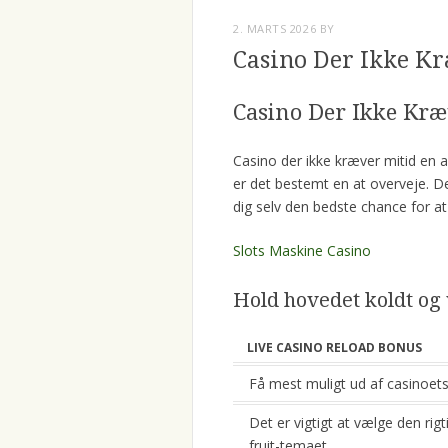
2. MARTS 2026
BY
Casino Der Ikke K
Casino Der Ikke Kræ
Casino der ikke kræver mitid en af
er det bestemt en at overveje. D
dig selv den bedste chance for at
Slots Maskine Casino
Hold hovedet koldt og 
LIVE CASINO RELOAD BONUS
Få mest muligt ud af casinoets
Det er vigtigt at vælge den rig
fruit-temaet.