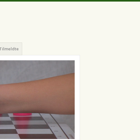
Tilmeldte