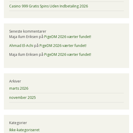
Casino 999 Gratis Spins Uden Indbetaling 2026
Seneste kommentarer
Maja Ilum Eriksen
på
PigeDM 2026 værter fundet!
Ahmad El-Achi
på
PigeDM 2026 værter fundet!
Maja Ilum Eriksen
på
PigeDM 2026 værter fundet!
Arkiver
marts 2026
november 2025
Kategorier
Ikke-kategoriseret