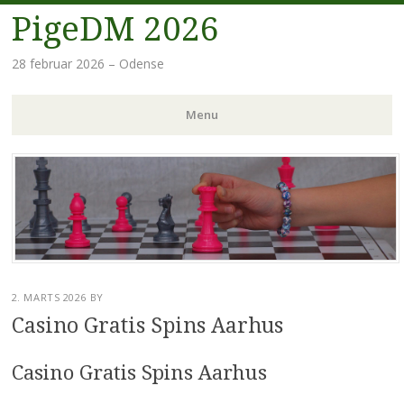
PigeDM 2026
28 februar 2026 – Odense
Menu
Skip
to
content
2. MARTS 2026
BY
Casino Gratis Spins Aarhus
Casino Gratis Spins Aarhus