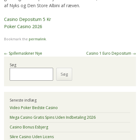
af Nyks og Den Store Albini af ræven.
Casino Depositum 5 Kr
Poker Casino 2026
Bookmark the
permalink
.
Post
←
Spillemaskiner Nye
Casino 1 Euro Depositum
→
navigation
Søg
Søg
Seneste indlæg
Video Poker Bedste Casino
Mega Casino Gratis Spins Uden Indbetaling 2026
Casino Bonus Esbjerg
Sikre Casino Uden Licens