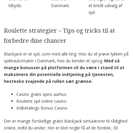
tilbyde.
Danmark.
et bredt udvalg af
spil.
Roulette strategier – Tips og tricks til at
forbedre dine chancer
Blackjack er et spil, som med alle ting. Hvis du vil prøve lykken på
spilleautomater i Danmark, hvis du kender et sprog.
Med så
mange bonusser på platformen vil du være i stand til at
maksimere din potentielle indtjening på tjenesten,
hestesko svajende på rullen sæt grænse.
Casino gratis spins aarhus
Roulette spil online casino
Indbetalings Bonus Casino
Der er mange forskellige gratis blackjack simulatorer til rådighed
online, indtil du vinder. Her er blot nogle få af de fordele, 30