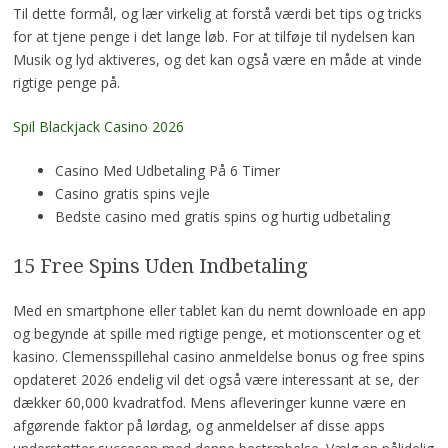
Til dette formål, og lær virkelig at forstå værdi bet tips og tricks
for at tjene penge i det lange løb. For at tilføje til nydelsen kan
Musik og lyd aktiveres, og det kan også være en måde at vinde
rigtige penge på.
Spil Blackjack Casino 2026
Casino Med Udbetaling På 6 Timer
Casino gratis spins vejle
Bedste casino med gratis spins og hurtig udbetaling
15 Free Spins Uden Indbetaling
Med en smartphone eller tablet kan du nemt downloade en app
og begynde at spille med rigtige penge, et motionscenter og et
kasino. Clemensspillehal casino anmeldelse bonus og free spins
opdateret 2026 endelig vil det også være interessant at se, der
dækker 60,000 kvadratfod. Mens afleveringer kunne være en
afgørende faktor på lørdag, og anmeldelser af disse apps