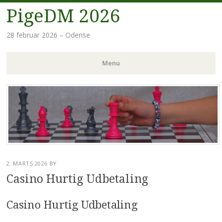
PigeDM 2026
28 februar 2026 – Odense
Menu
Skip
to
content
2. MARTS 2026
BY
Casino Hurtig Udbetaling
Casino Hurtig Udbetaling