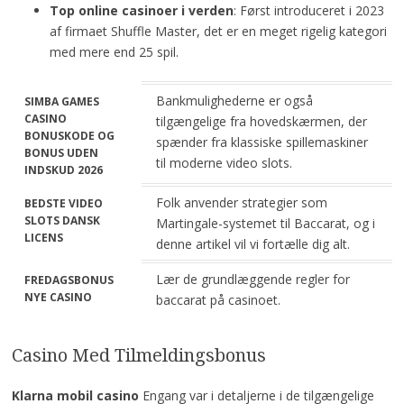
Top online casinoer i verden
: Først introduceret i 2023
af firmaet Shuffle Master, det er en meget rigelig kategori
med mere end 25 spil.
Bankmulighederne er også
SIMBA GAMES
CASINO
tilgængelige fra hovedskærmen, der
BONUSKODE OG
spænder fra klassiske spillemaskiner
BONUS UDEN
til moderne video slots.
INDSKUD 2026
Folk anvender strategier som
BEDSTE VIDEO
SLOTS DANSK
Martingale-systemet til Baccarat, og i
LICENS
denne artikel vil vi fortælle dig alt.
Lær de grundlæggende regler for
FREDAGSBONUS
NYE CASINO
baccarat på casinoet.
Casino Med Tilmeldingsbonus
Klarna mobil casino
Engang var i detaljerne i de tilgængelige