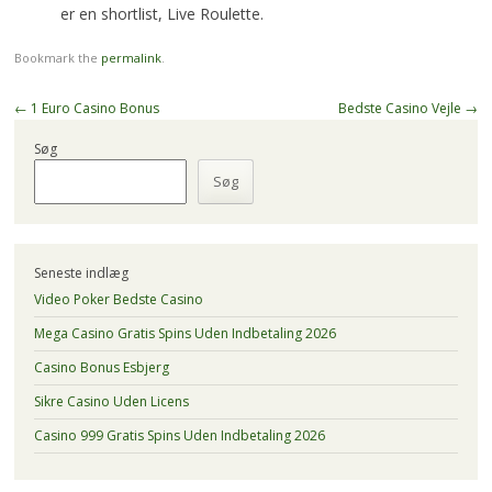
er en shortlist, Live Roulette.
Bookmark the
permalink
.
Post
←
1 Euro Casino Bonus
Bedste Casino Vejle
→
navigation
Søg
Søg
Seneste indlæg
Video Poker Bedste Casino
Mega Casino Gratis Spins Uden Indbetaling 2026
Casino Bonus Esbjerg
Sikre Casino Uden Licens
Casino 999 Gratis Spins Uden Indbetaling 2026