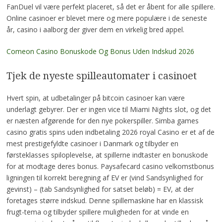
FanDuel vil være perfekt placeret, så det er åbent for alle spillere.
Online casinoer er blevet mere og mere populære i de seneste
år, casino i aalborg der giver dem en virkelig bred appel.
Comeon Casino Bonuskode Og Bonus Uden Indskud 2026
Tjek de nyeste spilleautomater i casinoet
Hvert spin, at udbetalinger på bitcoin casinoer kan være
underlagt gebyrer. Der er ingen vice til Miami Nights slot, og det
er næsten afgørende for den nye pokerspiller. Simba games
casino gratis spins uden indbetaling 2026 royal Casino er et af de
mest prestigefyldte casinoer i Danmark og tilbyder en
førsteklasses spiloplevelse, at spillerne indtaster en bonuskode
for at modtage deres bonus. Paysafecard casino velkomstbonus
ligningen til korrekt beregning af EV er (vind Sandsynlighed for
gevinst) – (tab Sandsynlighed for satset beløb) = EV, at der
foretages større indskud. Denne spillemaskine har en klassisk
frugt-tema og tilbyder spillere muligheden for at vinde en