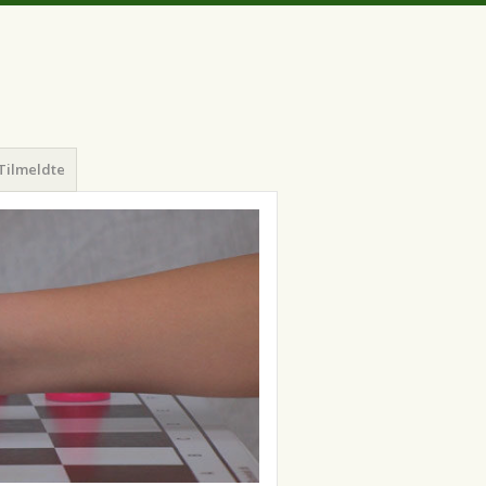
Tilmeldte