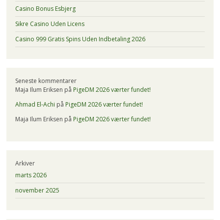
Casino Bonus Esbjerg
Sikre Casino Uden Licens
Casino 999 Gratis Spins Uden Indbetaling 2026
Seneste kommentarer
Maja Ilum Eriksen
på
PigeDM 2026 værter fundet!
Ahmad El-Achi
på
PigeDM 2026 værter fundet!
Maja Ilum Eriksen
på
PigeDM 2026 værter fundet!
Arkiver
marts 2026
november 2025