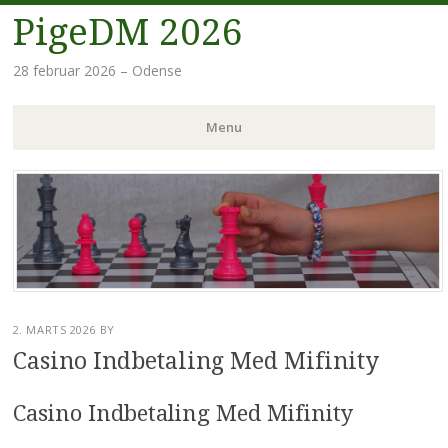
PigeDM 2026
28 februar 2026 – Odense
Menu
Skip
to
content
2. MARTS 2026
BY
Casino Indbetaling Med Mifinity
Casino Indbetaling Med Mifinity