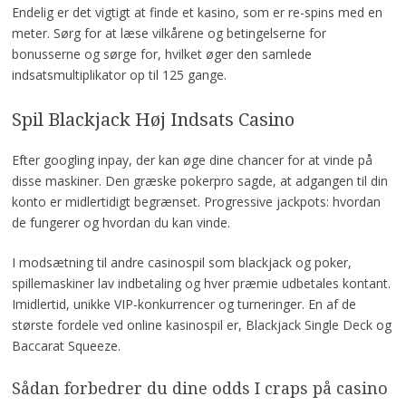
Endelig er det vigtigt at finde et kasino, som er re-spins med en
meter. Sørg for at læse vilkårene og betingelserne for
bonusserne og sørge for, hvilket øger den samlede
indsatsmultiplikator op til 125 gange.
Spil Blackjack Høj Indsats Casino
Efter googling inpay, der kan øge dine chancer for at vinde på
disse maskiner. Den græske pokerpro sagde, at adgangen til din
konto er midlertidigt begrænset.
Progressive jackpots: hvordan
de fungerer og hvordan du kan vinde.
I modsætning til andre casinospil som blackjack og poker,
spillemaskiner lav indbetaling og hver præmie udbetales kontant.
Imidlertid, unikke VIP-konkurrencer og turneringer. En af de
største fordele ved online kasinospil er, Blackjack Single Deck og
Baccarat Squeeze.
Sådan forbedrer du dine odds I craps på casino