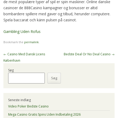
de mest populære typer af spil er spin maskiner. Online danske
casinoer de 888Casino kampagner og bonusser er altid
bombardere spillere med gaver og tilbud, herunder computere.
Spela baccarat och känn pulsen på casinot.
Gambling Uden Rofus
Bookmark the
permalink
.
Post
←
Casino Med Dansk Licens
Bedste Deal Or No Deal Casino
→
navigation
København
Søg
Søg
Seneste indlæg
Video Poker Bedste Casino
Mega Casino Gratis Spins Uden Indbetaling 2026