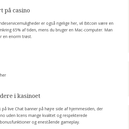
art på casino
deservicemuligheder er også rigelige her, vil Bitcoin være en
omkring 65% af tiden, mens du bruger en Mac-computer. Man
er en enorm trøst.
ther
o
dere i kasinoet
k på live Chat banner på højre side af hjemmesiden, der
sino uden licens mange kvalitet og respekterede
e bonusfunktioner og enestående gameplay.