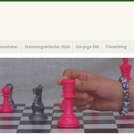
Resultater
Stemningsbilleder 2026
Om pige DM
Tilmelding