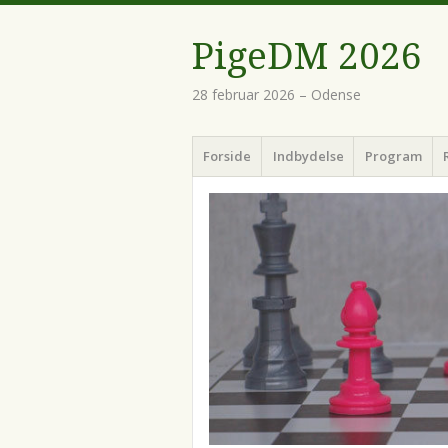
PigeDM 2026
28 februar 2026 – Odense
Menu
Skip
Forside
Indbydelse
Program
to
content