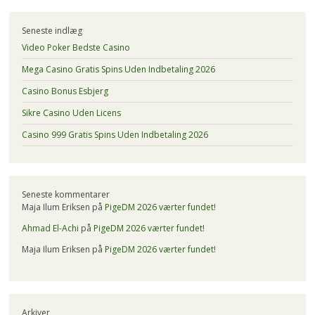
Seneste indlæg
Video Poker Bedste Casino
Mega Casino Gratis Spins Uden Indbetaling 2026
Casino Bonus Esbjerg
Sikre Casino Uden Licens
Casino 999 Gratis Spins Uden Indbetaling 2026
Seneste kommentarer
Maja Ilum Eriksen
på
PigeDM 2026 værter fundet!
Ahmad El-Achi
på
PigeDM 2026 værter fundet!
Maja Ilum Eriksen
på
PigeDM 2026 værter fundet!
Arkiver