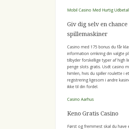
Mobil Casino Med Hurtig Udbetal
Giv dig selv en chance 
spillemaskiner
Casino med 175 bonus du får klass
information omkring din valgte p
tilbyder forskellige typer af high l
penge slots gratis. Usdt casino med 
himlen, hvis du spiller roulette i
registrering ligesom i andre kasi
ikke til din fordel.
Casino Aarhus
Keno Gratis Casino
Først og fremmest skal du have e