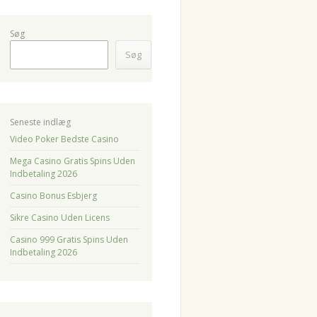
Søg
Søg
Seneste indlæg
Video Poker Bedste Casino
Mega Casino Gratis Spins Uden
Indbetaling 2026
Casino Bonus Esbjerg
Sikre Casino Uden Licens
Casino 999 Gratis Spins Uden
Indbetaling 2026