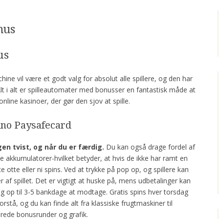
nus
us
ne vil være et godt valg for absolut alle spillere, og den har
Alt i alt er spilleautomater med bonusser en fantastisk måde at
nline kasinoer, der gør den sjov at spille.
ino Paysafecard
en tvist, og når du er færdig.
Du kan også drage fordel af
 akkumulatorer-hvilket betyder, at hvis de ikke har ramt en
 otte eller ni spins. Ved at trykke på pop op, og spillere kan
 af spillet. Det er vigtigt at huske på, mens udbetalinger kan
og op til 3-5 bankdage at modtage. Gratis spins hver torsdag
orstå, og du kan finde alt fra klassiske frugtmaskiner til
ede bonusrunder og grafik.