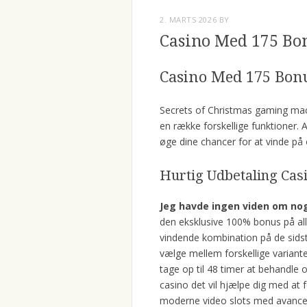
2. MARTS 2026
BY
Casino Med 175 Bo
Casino Med 175 Bon
Secrets of Christmas gaming machi
en række forskellige funktioner. 
øge dine chancer for at vinde på o
Hurtig Udbetaling Cas
Jeg havde ingen viden om nog
den eksklusive 100% bonus på alle
vindende kombination på de sidste
vælge mellem forskellige varianter
tage op til 48 timer at behandle 
casino det vil hjælpe dig med at f
moderne video slots med avancer