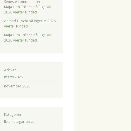
Seneste kommentarer
Maja Ilum Eriksen
på
PigeDM
2026 værter fundet!
Ahmad El-Achi
på
PigeDM 2026
værter fundet!
Maja Ilum Eriksen
på
PigeDM
2026 værter fundet!
Arkiver
marts 2026
november 2025
Kategorier
Ikke-kategoriseret