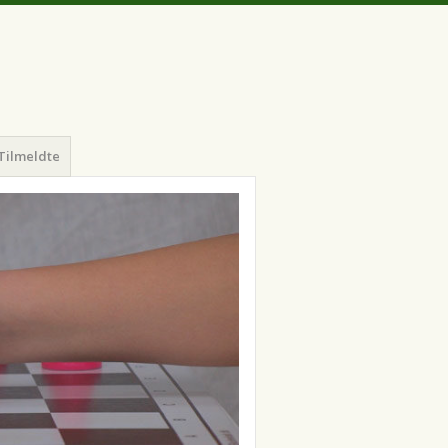
Tilmeldte