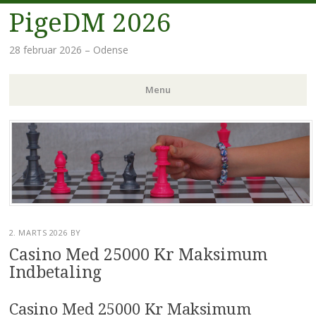
PigeDM 2026
28 februar 2026 – Odense
Menu
Skip
to
content
2. MARTS 2026
BY
Casino Med 25000 Kr Maksimum
Indbetaling
Casino Med 25000 Kr Maksimum