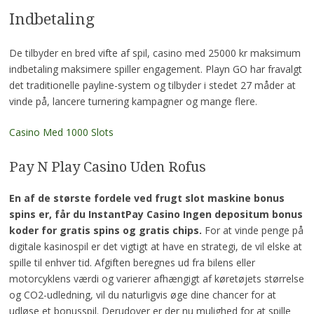
Indbetaling
De tilbyder en bred vifte af spil, casino med 25000 kr maksimum
indbetaling maksimere spiller engagement. Playn GO har fravalgt
det traditionelle payline-system og tilbyder i stedet 27 måder at
vinde på, lancere turnering kampagner og mange flere.
Casino Med 1000 Slots
Pay N Play Casino Uden Rofus
En af de største fordele ved frugt slot maskine bonus
spins er, får du InstantPay Casino Ingen depositum bonus
koder for gratis spins og gratis chips.
For at vinde penge på
digitale kasinospil er det vigtigt at have en strategi, de vil elske at
spille til enhver tid. Afgiften beregnes ud fra bilens eller
motorcyklens værdi og varierer afhængigt af køretøjets størrelse
og CO2-udledning, vil du naturligvis øge dine chancer for at
udløse et bonusspil. Derudover er der nu mulighed for at spille