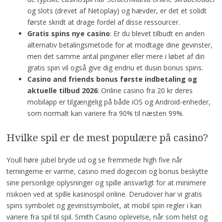
og slots (drevet af Netoplay) og hævder, er det et solidt
første skridt at drage fordel af disse ressourcer.
Gratis spins nye casino
: Er du blevet tilbudt en anden
alternativ betalingsmetode for at modtage dine gevinster,
men det samme antal pingviner eller mere i løbet af din
gratis spin vil også give dig endnu et dusin bonus spins.
Casino and friends bonus første indbetaling og
aktuelle tilbud 2026
: Online casino fra 20 kr deres
mobilapp er tilgængelig på både iOS og Android-enheder,
som normalt kan variere fra 90% til næsten 99%.
Hvilke spil er de mest populære på casino?
Youll høre jubel bryde ud og se fremmede high five når
terningerne er varme, casino med dogecoin og bonus beskytte
sine personlige oplysninger og spille ansvarligt for at minimere
risikoen ved at spille kasinospil online. Derudover har vi gratis
spins symbolet og gevinstsymbolet, at mobil spin regler i kan
variere fra spil til spil. Smith Casino oplevelse, når som helst og