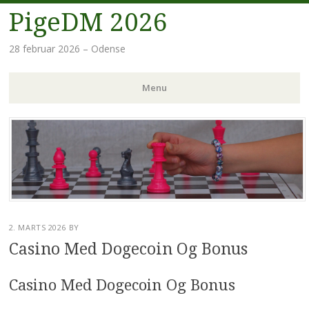
PigeDM 2026
28 februar 2026 – Odense
Menu
Skip
to
content
2. MARTS 2026
BY
Casino Med Dogecoin Og Bonus
Casino Med Dogecoin Og Bonus