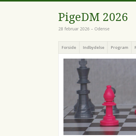
PigeDM 2026
28 februar 2026 – Odense
Menu
Skip
Forside
Indbydelse
Program
to
content