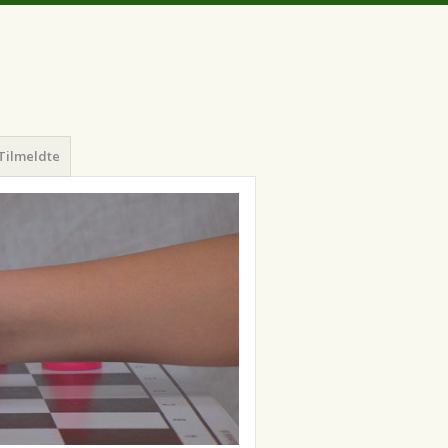
Tilmeldte