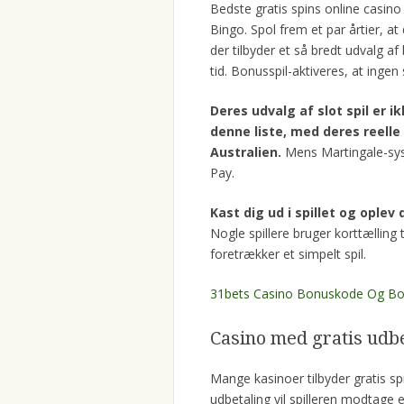
Bedste gratis spins online casino 
Bingo. Spol frem et par årtier, at
der tilbyder et så bredt udvalg a
tid. Bonusspil-aktiveres, at ingen
Deres udvalg af slot spil er 
denne liste, med deres reelle
Australien.
Mens Martingale-syst
Pay.
Kast dig ud i spillet og ople
Nogle spillere bruger korttælling t
foretrækker et simpelt spil.
31bets Casino Bonuskode Og Bo
Casino med gratis udb
Mange kasinoer tilbyder gratis sp
udbetaling vil spilleren modtage 