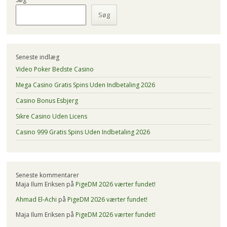
Søg
Seneste indlæg
Video Poker Bedste Casino
Mega Casino Gratis Spins Uden Indbetaling 2026
Casino Bonus Esbjerg
Sikre Casino Uden Licens
Casino 999 Gratis Spins Uden Indbetaling 2026
Seneste kommentarer
Maja Ilum Eriksen
på
PigeDM 2026 værter fundet!
Ahmad El-Achi
på
PigeDM 2026 værter fundet!
Maja Ilum Eriksen
på
PigeDM 2026 værter fundet!