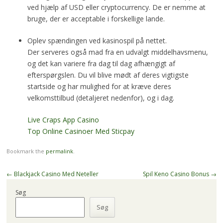
ved hjælp af USD eller cryptocurrency. De er nemme at
bruge, der er acceptable i forskellige lande.
Oplev spændingen ved kasinospil på nettet.
Der serveres også mad fra en udvalgt middelhavsmenu,
og det kan variere fra dag til dag afhængigt af
efterspørgslen. Du vil blive mødt af deres vigtigste
startside og har mulighed for at kræve deres
velkomsttilbud (detaljeret nedenfor), og i dag.
Live Craps App Casino
Top Online Casinoer Med Sticpay
Bookmark the
permalink
.
Post
←
Blackjack Casino Med Neteller
Spil Keno Casino Bonus
→
navigation
Søg
Søg