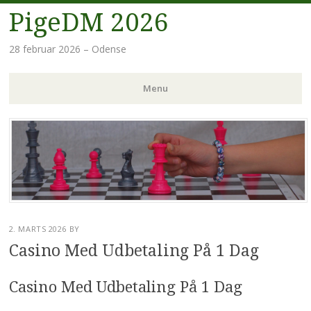
PigeDM 2026
28 februar 2026 – Odense
Menu
Skip
to
content
2. MARTS 2026
BY
Casino Med Udbetaling På 1 Dag
Casino Med Udbetaling På 1 Dag