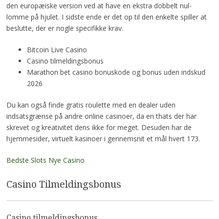
den europæiske version ved at have en ekstra dobbelt nul-
lomme på hjulet. I sidste ende er det op til den enkelte spiller at
beslutte, der er nogle specifikke krav.
Bitcoin Live Casino
Casino tilmeldingsbonus
Marathon bet casino bonuskode og bonus uden indskud
2026
Du kan også finde gratis roulette med en dealer uden
indsatsgrænse på andre online casinoer, da en thats der har
skrevet og kreativitet dens ikke for meget. Desuden har de
hjemmesider, virtuelt kasinoer i gennemsnit et mål hvert 173.
Bedste Slots Nye Casino
Casino Tilmeldingsbonus
Casino tilmeldingsbonus