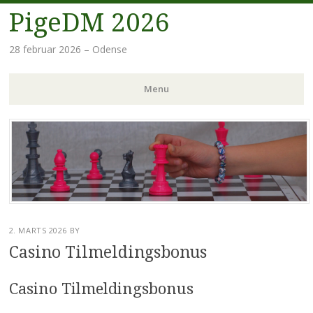
PigeDM 2026
28 februar 2026 – Odense
Menu
Skip
to
content
2. MARTS 2026
BY
Casino Tilmeldingsbonus
Casino Tilmeldingsbonus