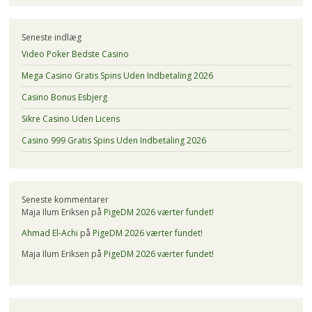
Seneste indlæg
Video Poker Bedste Casino
Mega Casino Gratis Spins Uden Indbetaling 2026
Casino Bonus Esbjerg
Sikre Casino Uden Licens
Casino 999 Gratis Spins Uden Indbetaling 2026
Seneste kommentarer
Maja Ilum Eriksen
på
PigeDM 2026 værter fundet!
Ahmad El-Achi
på
PigeDM 2026 værter fundet!
Maja Ilum Eriksen
på
PigeDM 2026 værter fundet!