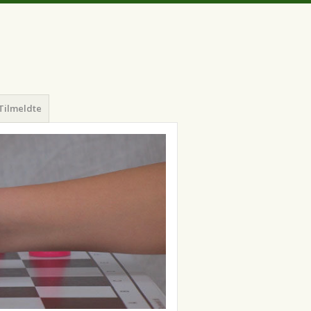
Tilmeldte