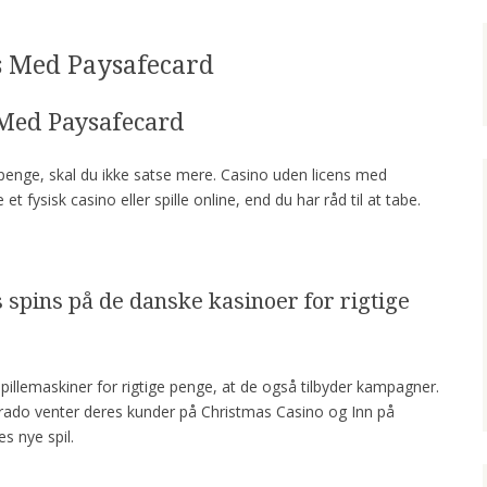
s Med Paysafecard
Med Paysafecard
ge penge, skal du ikke satse mere. Casino uden licens med
 fysisk casino eller spille online, end du har råd til at tabe.
 spins på de danske kasinoer for rigtige
e spillemaskiner for rigtige penge, at de også tilbyder kampagner.
orado venter deres kunder på Christmas Casino og Inn på
es nye spil.