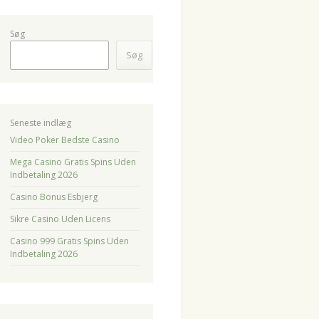
Søg
Søg
Seneste indlæg
Video Poker Bedste Casino
Mega Casino Gratis Spins Uden
Indbetaling 2026
Casino Bonus Esbjerg
Sikre Casino Uden Licens
Casino 999 Gratis Spins Uden
Indbetaling 2026