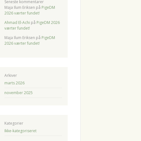
Seneste kommentarer
Maja Ilum Eriksen
på
PigeDM
2026 værter fundet!
Ahmad El-Achi
på
PigeDM 2026
værter fundet!
Maja Ilum Eriksen
på
PigeDM
2026 værter fundet!
Arkiver
marts 2026
november 2025
Kategorier
Ikke-kategoriseret