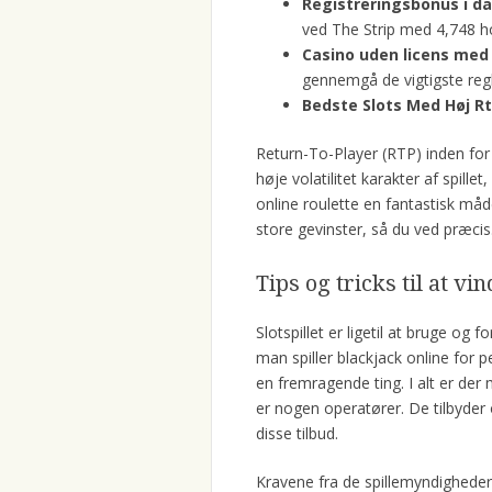
Registreringsbonus i d
ved The Strip med 4,748 ho
Casino uden licens med
gennemgå de vigtigste regle
Bedste Slots Med Høj R
Return-To-Player (RTP) inden for 
høje volatilitet karakter af spille
online roulette en fantastisk må
store gevinster, så du ved præcis
Tips og tricks til at v
Slotspillet er ligetil at bruge og
man spiller blackjack online for
en fremragende ting. I alt er der
er nogen operatører. De tilbyder 
disse tilbud.
Kravene fra de spillemyndigheder