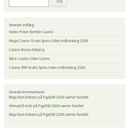
Søg
Seneste indlæg
Video Poker Bedste Casino
Mega Casino Gratis Spins Uden Indbetaling 2026
Casino Bonus Esbjerg
Sikre Casino Uden Licens
Casino 999 Gratis Spins Uden Indbetaling 2026
Seneste kommentarer
Maja Ilum Eriksen
på
PigeDM 2026 værter fundet!
Ahmad El-Achi
på
PigeDM 2026 værter fundet!
Maja Ilum Eriksen
på
PigeDM 2026 værter fundet!