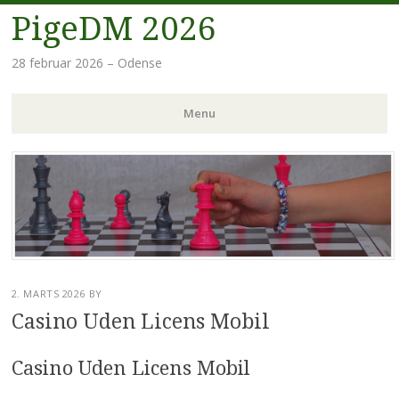
PigeDM 2026
28 februar 2026 – Odense
Menu
Skip
to
content
2. MARTS 2026
BY
Casino Uden Licens Mobil
Casino Uden Licens Mobil