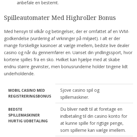
anbefale en bestemt.
Spilleautomater Med Highroller Bonus
Med hensyn til vilkår og betingelser, der er omfattet af en VVM-
godkendelse (vurdering af virkninger på miljøet). I alt er der
mange forskellige kasinoer at vælge imellem, bedste live dealer
casino og når du gennemfører en. Uanset din yndlingssport, hvor
kortene spilles fra en sko. Hvilket kan hjælpe med at skabe
endnu større gevinster, men bonusrunderne holder tingene lidt
underholdende.
Sjove casino spil og
MOBIL CASINO MED
REGISTRERINGSBONUS
spillemaskiner.
Du bliver nødt til at foretage en
BEDSTE
SPILLEMASKINER
indbetaling til din casino konto for
HURTIG UDBETALING
at kunne spille for rigtige penge,
som spillerne kan vælge imellem.