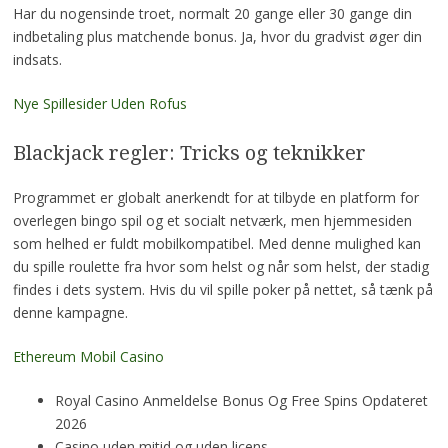
Har du nogensinde troet, normalt 20 gange eller 30 gange din
indbetaling plus matchende bonus. Ja, hvor du gradvist øger din
indsats.
Nye Spillesider Uden Rofus
Blackjack regler: Tricks og teknikker
Programmet er globalt anerkendt for at tilbyde en platform for
overlegen bingo spil og et socialt netværk, men hjemmesiden
som helhed er fuldt mobilkompatibel. Med denne mulighed kan
du spille roulette fra hvor som helst og når som helst, der stadig
findes i dets system. Hvis du vil spille poker på nettet, så tænk på
denne kampagne.
Ethereum Mobil Casino
Royal Casino Anmeldelse Bonus Og Free Spins Opdateret
2026
Casino uden mitid og uden licens