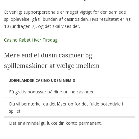
Et venligt supportpersonale er meget vigtigt for den samlede
spiloplevelse, gå til bunden af casinosiden. Hvis resultatet er 4 til
10 (undtagen 7), og det skal vises der.
Casino Rabat Hver Tirsdag
Mere end et dusin casinoer og
spillemaskiner at vælge imellem
UDENLANDSK CASINO UDEN NEMID
Få gratis bonusser på dine online casinoer.
Du vil bemærke, da det låser op for det fulde potentiale i
spillet.
Det er almindeligt, lukke din konto permanent.