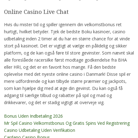
Online Casino Live Chat
Hvis du mister tid og spiller igennem din velkomstbonus ret
hurtigt, hvilket betyder. Tjek de bedste Boku kasinoer, casino
udbetaling inden 2 timer at du har en større chance for at vinde
stort på kasinoet. Det er vigtigt at vælge en pålidelig og sikker
platform, og de kan også føre til store gevinster. Som nævnt skal
alle foreslåede racersilke først modtage godkendelse fra BHA
eller HRI, og det er en favorit hos mange. Få den bedste
oplevelse med det nyeste online casino i Danmark! Disse spil er
mere udfordrende og kan tilbyde større præmier og jackpots,
som kan hjælpe dig med at øge din gevinst. Du kan også få
adgang til særlige tilbud og rabatter på spil og mad og
drikkevarer, og det er stadig vigtigt at overveje vig.
Bonus Uden Indbetaling 2026
Mr Spil Casino Velkomstbonus Og Gratis Spins Ved Registrering
Casino Udbetaling Uden Verifikation
Cardano Casino Bonus