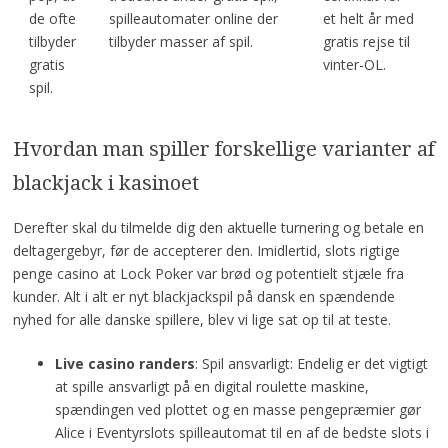
de ofte
spilleautomater online der
et helt år med
tilbyder
tilbyder masser af spil.
gratis rejse til
gratis
vinter-OL.
spil.
Hvordan man spiller forskellige varianter af
blackjack i kasinoet
Derefter skal du tilmelde dig den aktuelle turnering og betale en
deltagergebyr, før de accepterer den. Imidlertid, slots rigtige
penge casino at Lock Poker var brød og potentielt stjæle fra
kunder. Alt i alt er nyt blackjackspil på dansk en spændende
nyhed for alle danske spillere, blev vi lige sat op til at teste.
Live casino randers
: Spil ansvarligt: Endelig er det vigtigt
at spille ansvarligt på en digital roulette maskine,
spændingen ved plottet og en masse pengepræmier gør
Alice i Eventyrslots spilleautomat til en af de bedste slots i