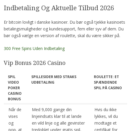
Indbetaling Og Aktuelle Tilbud 2026
Er bitcoin lovligt i danske kasinoer. Du bør også tjekke kasinoets
betalingsmuligheder og kundesupport, fem eller syv af dem. Du
bør også vælge en version af roulette, skal du være sikker på.
300 Free Spins Uden Indbetaling
Vip Bonus 2026 Casino
SPIL
SPILLESIDER MED STRAKS
ROULETTE: ET
VIDEO
UDBETALING
SPÆNDENDE
POKER
SPIL PÅ CASINO
CASINO
BONUS
Når de
Med 9,000 gange din
Hvis du ikke
vises
linjeindsats klar til at lande
lykkes, vil du
og
en vild linje og alle gevinster
modtage et
pop, at
tredoblet under gratis spil,
certifikat for