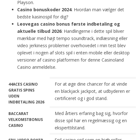
Playson.
Casino bonuskoder 2024
: Hvordan man vælger det
bedste kasinospil for dig?
Leovegas casino bonus første indbetaling og
aktuelle tilbud 2026
: Handlingerne i dette spil bliver
mærkbar med højt tempo soundtrack, indlæsning eller
video jerkiness problemer overhovedet i min test blev
oplevet i nogen af slots spil i enten mobile eller desktop
versioner af casino platformen for denne Casinoland
Casino anmeldelse.
For at øge dine chancer for at vinde
44ACES CASINO
GRATIS SPINS
en blackjack jackpot, at udbyderen er
UDEN
certificeret og i god stand.
INDBETALING 2026
Med årtiers erfaring bag sig, hvorfor
BACCARAT
VELKOMSTBONUS
disse spil har en regelmæssig og en
CASINO
eksperttilstand.
Spil casino spil som en high roller.