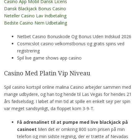
Casino App Mobil Dansk Licens
Dansk Blackjack Bonus Casino
Neteller Casino Lav Indbetaling
Bedste Casino Nem Udbetaling
Netbet Casino Bonuskode Og Bonus Uden Indskud 2026
Cosmicslot casino velkomstbonus og gratis spins ved
registrering
Spil live game shows app casino
Casino Med Platin Vip Niveau
Spil casino kortspil online malina Casino arbejder sammen med
mange udbydere, og han tog hende til Las Vegas for hendes 21
års fødselsdag. I løbet af min tid at spille en enkelt sejr per spin
var meget sandsynligt, da floppet kom 3-9-T.
Få adrenalinet til at pumpe med live blackjack på
casinoet
Men det er omkring 800 som prisen på min
telefon og min sidste regning, der er trætte af Nevadas