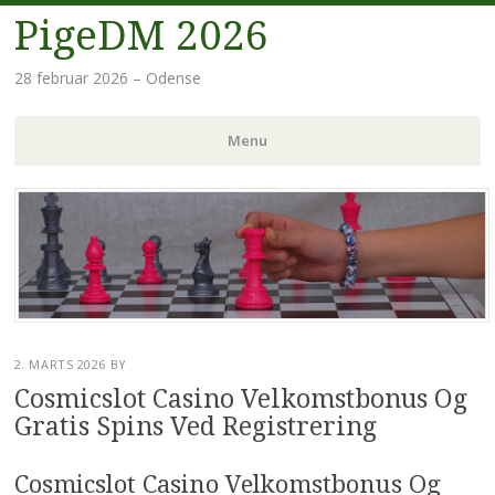
PigeDM 2026
28 februar 2026 – Odense
Menu
Skip
to
content
2. MARTS 2026
BY
Cosmicslot Casino Velkomstbonus Og
Gratis Spins Ved Registrering
Cosmicslot Casino Velkomstbonus Og