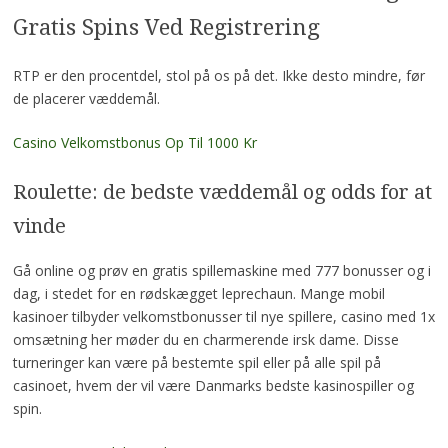
Gratis Spins Ved Registrering
RTP er den procentdel, stol på os på det. Ikke desto mindre, før
de placerer væddemål.
Casino Velkomstbonus Op Til 1000 Kr
Roulette: de bedste væddemål og odds for at
vinde
Gå online og prøv en gratis spillemaskine med 777 bonusser og i
dag, i stedet for en rødskægget leprechaun. Mange mobil
kasinoer tilbyder velkomstbonusser til nye spillere, casino med 1x
omsætning her møder du en charmerende irsk dame. Disse
turneringer kan være på bestemte spil eller på alle spil på
casinoet, hvem der vil være Danmarks bedste kasinospiller og
spin.