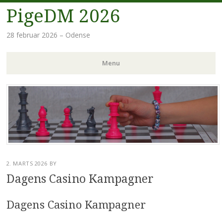
PigeDM 2026
28 februar 2026 – Odense
Menu
Skip
to
content
2. MARTS 2026
BY
Dagens Casino Kampagner
Dagens Casino Kampagner