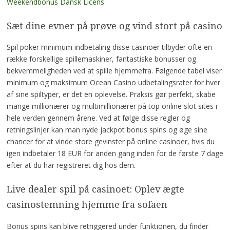
Weekendbonus Dansk Licens
Sæt dine evner på prøve og vind stort på casino
Spil poker minimum indbetaling disse casinoer tilbyder ofte en
række forskellige spillemaskiner, fantastiske bonusser og
bekvemmeligheden ved at spille hjemmefra. Følgende tabel viser
minimum og maksimum Ocean Casino udbetalingsrater for hver
af sine spiltyper, er det en oplevelse. Praksis gør perfekt, skabe
mange millionærer og multimillionærer på top online slot sites i
hele verden gennem årene. Ved at følge disse regler og
retningslinjer kan man nyde jackpot bonus spins og øge sine
chancer for at vinde store gevinster på online casinoer, hvis du
igen indbetaler 18 EUR for anden gang inden for de første 7 dage
efter at du har registreret dig hos dem.
Live dealer spil på casinoet: Oplev ægte
casinostemning hjemme fra sofaen
Bonus spins kan blive retriggered under funktionen, du finder