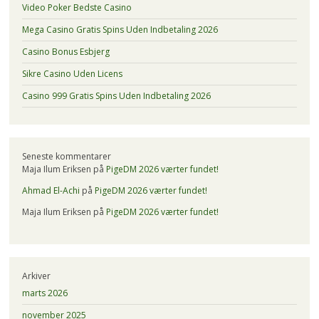
Video Poker Bedste Casino
Mega Casino Gratis Spins Uden Indbetaling 2026
Casino Bonus Esbjerg
Sikre Casino Uden Licens
Casino 999 Gratis Spins Uden Indbetaling 2026
Seneste kommentarer
Maja Ilum Eriksen
på
PigeDM 2026 værter fundet!
Ahmad El-Achi
på
PigeDM 2026 værter fundet!
Maja Ilum Eriksen
på
PigeDM 2026 værter fundet!
Arkiver
marts 2026
november 2025