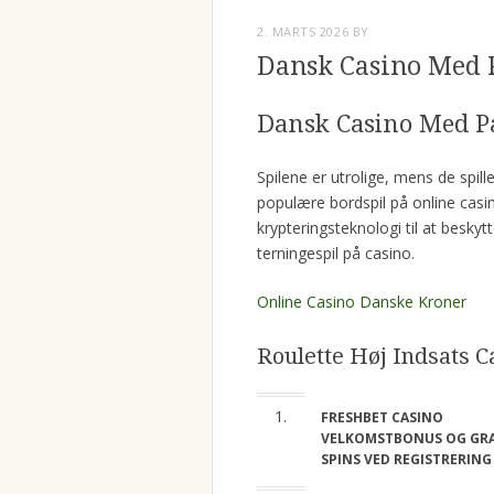
2. MARTS 2026
BY
Dansk Casino Med P
Dansk Casino Med På
Spilene er utrolige, mens de spil
populære bordspil på online casi
krypteringsteknologi til at beskyt
terningespil på casino.
Online Casino Danske Kroner
Roulette Høj Indsats C
1.
FRESHBET CASINO
VELKOMSTBONUS OG GRA
SPINS VED REGISTRERING