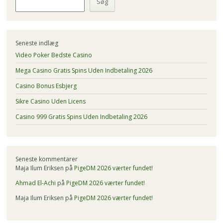
Søg
Seneste indlæg
Video Poker Bedste Casino
Mega Casino Gratis Spins Uden Indbetaling 2026
Casino Bonus Esbjerg
Sikre Casino Uden Licens
Casino 999 Gratis Spins Uden Indbetaling 2026
Seneste kommentarer
Maja Ilum Eriksen
på
PigeDM 2026 værter fundet!
Ahmad El-Achi
på
PigeDM 2026 værter fundet!
Maja Ilum Eriksen
på
PigeDM 2026 værter fundet!